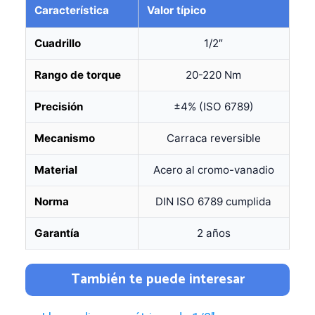
Característica
Valor típico
Cuadrillo
1/2″
Rango de torque
20-220 Nm
Precisión
±4% (ISO 6789)
Mecanismo
Carraca reversible
Material
Acero al cromo-vanadio
Norma
DIN ISO 6789 cumplida
Garantía
2 años
También te puede interesar