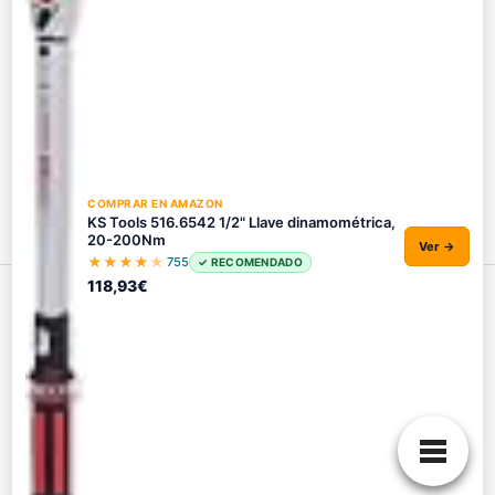
¿Vale la pena pagar más por una llave
premium?
4.3/5 - (3 votos)
COMPRAR EN AMAZON
KS Tools 516.6542 1/2" Llave dinamométrica,
20-200Nm
Ver →
★
★
★
★
★
755
✓ RECOMENDADO
118,93€
Política de privacidad
Política de Cookies
Contacto
Expertos en llaves dinamométricas
Aviso de afiliación:
Como afiliado de Amazon España
obtenemos una pequeña comisión por las compras que
realices, sin coste adicional para ti. Los precios y